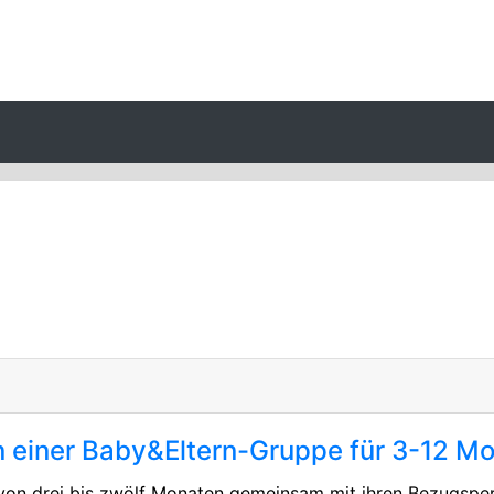
n einer Baby&Eltern-Gruppe für 3-12 M
 von drei bis zwölf Monaten gemeinsam mit ihren Bezugsper