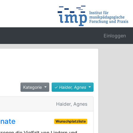
Einloggen
Kategorie
✓
Haider, Agnes
Haider, Agnes
onate
Wunschplatzliste
sonen die Vielfalt von Liedern und